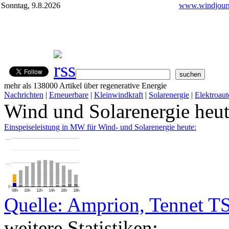
Sonntag, 9.8.2026
www.windjourn
mehr als 138000 Artikel über regenerative Energie
Nachrichten
|
Erneuerbare
|
Kleinwindkraft
|
Solarenergie
|
Elektroaut
Wind und Solarenergie heu
Einspeiseleistung in MW für Wind- und Solarenergie heute:
…
…
0
08h
10h
12h
14h
16h
18h
Quelle: Amprion, Tennet T
weitere Statistiken: