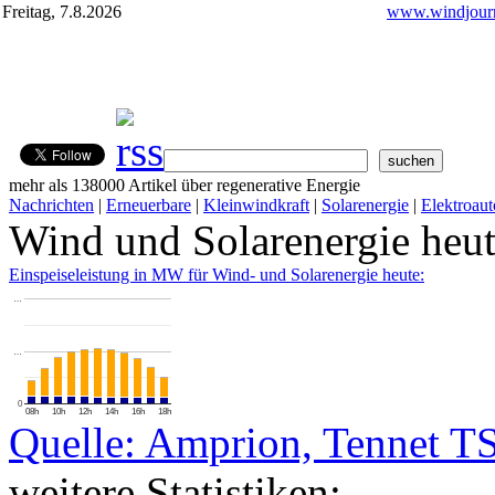
Freitag, 7.8.2026
www.windjourn
mehr als 138000 Artikel über regenerative Energie
Nachrichten
|
Erneuerbare
|
Kleinwindkraft
|
Solarenergie
|
Elektroaut
Wind und Solarenergie heu
Einspeiseleistung in MW für Wind- und Solarenergie heute:
…
…
0
08h
10h
12h
14h
16h
18h
Quelle: Amprion, Tennet T
weitere Statistiken: