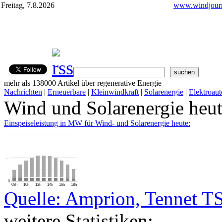
Freitag, 7.8.2026
www.windjourn
mehr als 138000 Artikel über regenerative Energie
Nachrichten
|
Erneuerbare
|
Kleinwindkraft
|
Solarenergie
|
Elektroaut
Wind und Solarenergie heu
Einspeiseleistung in MW für Wind- und Solarenergie heute:
…
…
0
08h
10h
12h
14h
16h
18h
Quelle: Amprion, Tennet T
weitere Statistiken: