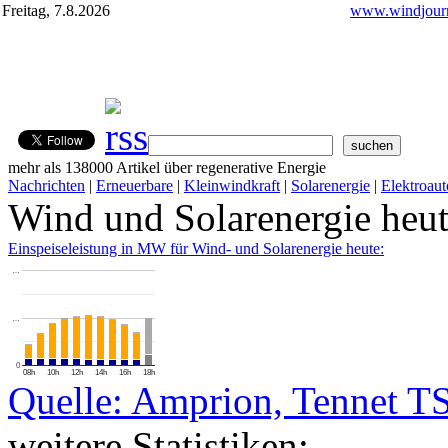
Freitag, 7.8.2026
www.windjourn
mehr als 138000 Artikel über regenerative Energie
Nachrichten
|
Erneuerbare
|
Kleinwindkraft
|
Solarenergie
|
Elektroaut
Wind und Solarenergie heu
Einspeiseleistung in MW für Wind- und Solarenergie heute:
…
…
0
08h
10h
12h
14h
16h
18h
Quelle: Amprion, Tennet T
weitere Statistiken: