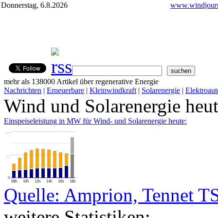
Donnerstag, 6.8.2026
www.windjourn
mehr als 138000 Artikel über regenerative Energie
Nachrichten
|
Erneuerbare
|
Kleinwindkraft
|
Solarenergie
|
Elektroaut
Wind und Solarenergie heu
Einspeiseleistung in MW für Wind- und Solarenergie heute:
…
…
0
08h
10h
12h
14h
16h
18h
Quelle: Amprion, Tennet T
weitere Statistiken: