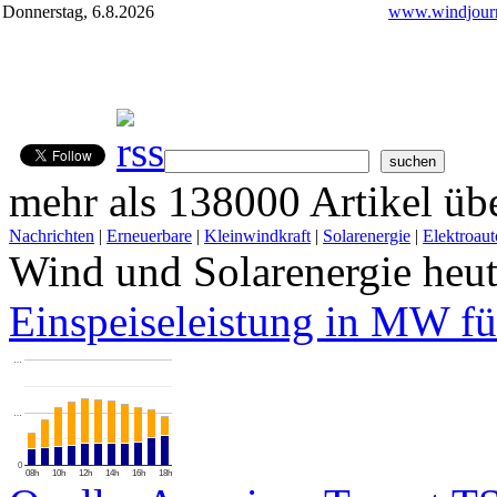
Donnerstag, 6.8.2026
www.windjourn
mehr als 138000 Artikel übe
Nachrichten
|
Erneuerbare
|
Kleinwindkraft
|
Solarenergie
|
Elektroaut
Wind und Solarenergie heu
Einspeiseleistung in MW fü
…
…
0
08h
10h
12h
14h
16h
18h