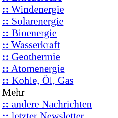
::
Windenergie
::
Solarenergie
::
Bioenergie
::
Wasserkraft
::
Geothermie
::
Atomenergie
::
Kohle, Öl, Gas
Mehr
::
andere Nachrichten
::
letzter Newsletter