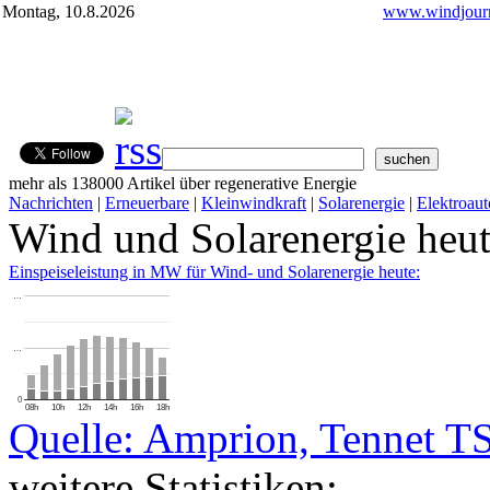
Montag, 10.8.2026
www.windjourn
mehr als 138000 Artikel über regenerative Energie
Nachrichten
|
Erneuerbare
|
Kleinwindkraft
|
Solarenergie
|
Elektroaut
Wind und Solarenergie heu
Einspeiseleistung in MW für Wind- und Solarenergie heute:
…
…
0
08h
10h
12h
14h
16h
18h
Quelle: Amprion, Tennet T
weitere Statistiken: