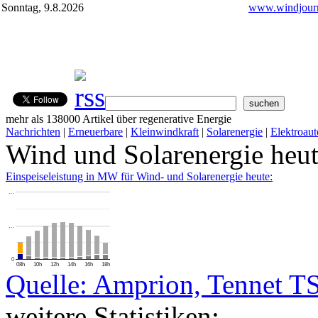
Sonntag, 9.8.2026
www.windjourn
mehr als 138000 Artikel über regenerative Energie
Nachrichten
|
Erneuerbare
|
Kleinwindkraft
|
Solarenergie
|
Elektroaut
Wind und Solarenergie heu
Einspeiseleistung in MW für Wind- und Solarenergie heute:
…
…
0
08h
10h
12h
14h
16h
18h
Quelle: Amprion, Tennet T
weitere Statistiken: