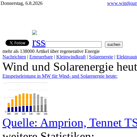
Donnerstag, 6.8.2026
www.windjourn
mehr als 138000 Artikel über regenerative Energie
Nachrichten
|
Erneuerbare
|
Kleinwindkraft
|
Solarenergie
|
Elektroaut
Wind und Solarenergie heu
Einspeiseleistung in MW für Wind- und Solarenergie heute:
…
…
0
08h
10h
12h
14h
16h
18h
Quelle: Amprion, Tennet T
weitere Statistiken: