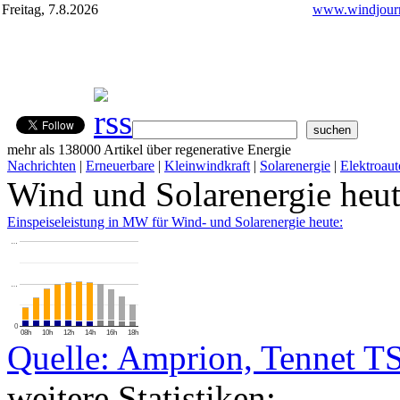
Freitag, 7.8.2026
www.windjourn
mehr als 138000 Artikel über regenerative Energie
Nachrichten
|
Erneuerbare
|
Kleinwindkraft
|
Solarenergie
|
Elektroaut
Wind und Solarenergie heu
Einspeiseleistung in MW für Wind- und Solarenergie heute:
…
…
0
08h
10h
12h
14h
16h
18h
Quelle: Amprion, Tennet T
weitere Statistiken: