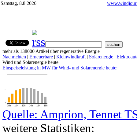
Samstag, 8.8.2026
www.windjourn
mehr als 138000 Artikel über regenerative Energie
Nachrichten
|
Erneuerbare
|
Kleinwindkraft
|
Solarenergie
|
Elektroaut
Wind und Solarenergie heute
Einspeiseleistung in MW für Wind- und Solarenergie heute:
…
…
0
08h
10h
12h
14h
16h
18h
Quelle: Amprion, Tennet T
weitere Statistiken: