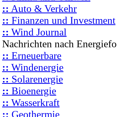
::
Auto & Verkehr
::
Finanzen und Investment
::
Wind Journal
Nachrichten nach Energief
::
Erneuerbare
::
Windenergie
::
Solarenergie
::
Bioenergie
::
Wasserkraft
::
Geothermie