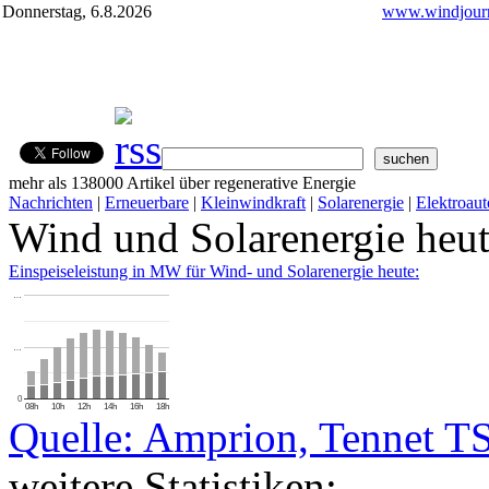
Donnerstag, 6.8.2026
www.windjourn
mehr als 138000 Artikel über regenerative Energie
Nachrichten
|
Erneuerbare
|
Kleinwindkraft
|
Solarenergie
|
Elektroaut
Wind und Solarenergie heu
Einspeiseleistung in MW für Wind- und Solarenergie heute:
…
…
0
08h
10h
12h
14h
16h
18h
Quelle: Amprion, Tennet T
weitere Statistiken: