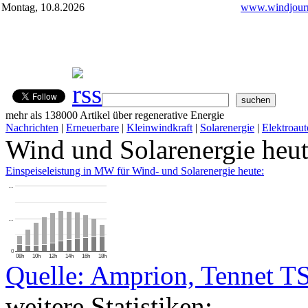
Montag, 10.8.2026
www.windjourn
mehr als 138000 Artikel über regenerative Energie
Nachrichten
|
Erneuerbare
|
Kleinwindkraft
|
Solarenergie
|
Elektroaut
Wind und Solarenergie heu
Einspeiseleistung in MW für Wind- und Solarenergie heute:
…
…
0
08h
10h
12h
14h
16h
18h
Quelle: Amprion, Tennet T
weitere Statistiken: