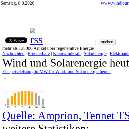
Samstag, 8.8.2026
www.windjourn
mehr als 138000 Artikel über regenerative Energie
Nachrichten
|
Erneuerbare
|
Kleinwindkraft
|
Solarenergie
|
Elektroaut
Wind und Solarenergie heu
Einspeiseleistung in MW für Wind- und Solarenergie heute:
…
…
0
08h
10h
12h
14h
16h
18h
Quelle: Amprion, Tennet T
weitere Statistiken: