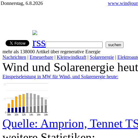
Donnerstag, 6.8.2026
www.windjourn
mehr als 138000 Artikel über regenerative Energie
Nachrichten
|
Erneuerbare
|
Kleinwindkraft
|
Solarenergie
|
Elektroaut
Wind und Solarenergie heu
Einspeiseleistung in MW für Wind- und Solarenergie heute:
…
…
0
08h
10h
12h
14h
16h
18h
Quelle: Amprion, Tennet T
weitere Statistiken: