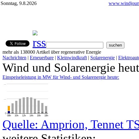
Sonntag, 9.8.2026
www.windjourn
mehr als 138000 Artikel über regenerative Energie
Nachrichten
|
Erneuerbare
|
Kleinwindkraft
|
Solarenergie
|
Elektroaut
Wind und Solarenergie heu
Einspeiseleistung in MW für Wind- und Solarenergie heute:
…
…
0
08h
10h
12h
14h
16h
18h
Quelle: Amprion, Tennet T
weitere Statistiken: