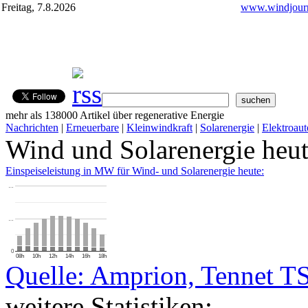
Freitag, 7.8.2026
www.windjourn
mehr als 138000 Artikel über regenerative Energie
Nachrichten
|
Erneuerbare
|
Kleinwindkraft
|
Solarenergie
|
Elektroaut
Wind und Solarenergie heu
Einspeiseleistung in MW für Wind- und Solarenergie heute:
…
…
0
08h
10h
12h
14h
16h
18h
Quelle: Amprion, Tennet T
weitere Statistiken: