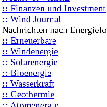
::
Finanzen und Investment
::
Wind Journal
Nachrichten nach Energief
::
Erneuerbare
::
Windenergie
::
Solarenergie
::
Bioenergie
::
Wasserkraft
::
Geothermie
::
Atomenergie