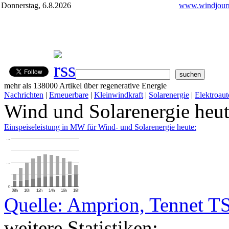
Donnerstag, 6.8.2026
www.windjourn
mehr als 138000 Artikel über regenerative Energie
Nachrichten
|
Erneuerbare
|
Kleinwindkraft
|
Solarenergie
|
Elektroaut
Wind und Solarenergie heu
Einspeiseleistung in MW für Wind- und Solarenergie heute:
…
…
0
08h
10h
12h
14h
16h
18h
Quelle: Amprion, Tennet T
weitere Statistiken: