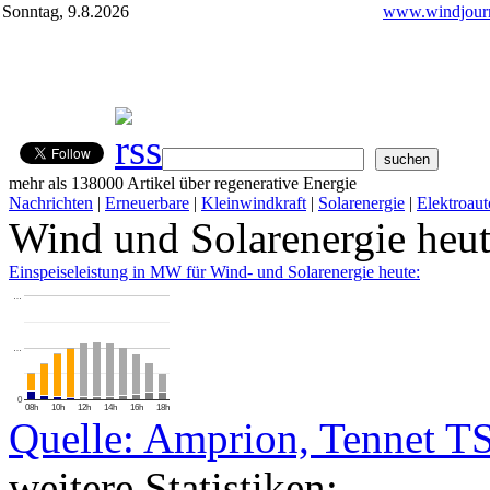
Sonntag, 9.8.2026
www.windjourn
mehr als 138000 Artikel über regenerative Energie
Nachrichten
|
Erneuerbare
|
Kleinwindkraft
|
Solarenergie
|
Elektroaut
Wind und Solarenergie heu
Einspeiseleistung in MW für Wind- und Solarenergie heute:
…
…
0
08h
10h
12h
14h
16h
18h
Quelle: Amprion, Tennet T
weitere Statistiken: