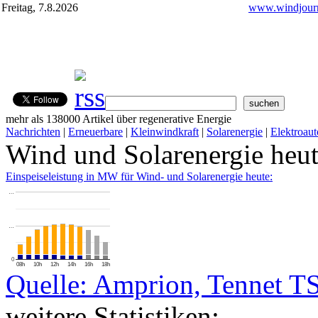
Freitag, 7.8.2026
www.windjourn
mehr als 138000 Artikel über regenerative Energie
Nachrichten
|
Erneuerbare
|
Kleinwindkraft
|
Solarenergie
|
Elektroaut
Wind und Solarenergie heu
Einspeiseleistung in MW für Wind- und Solarenergie heute:
…
…
0
08h
10h
12h
14h
16h
18h
Quelle: Amprion, Tennet T
weitere Statistiken: