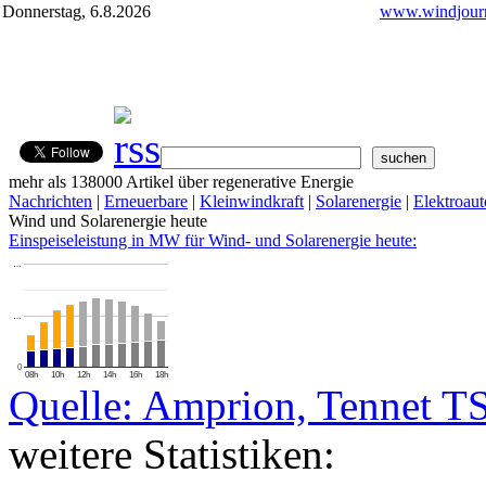
Donnerstag, 6.8.2026
www.windjourn
mehr als 138000 Artikel über regenerative Energie
Nachrichten
|
Erneuerbare
|
Kleinwindkraft
|
Solarenergie
|
Elektroaut
Wind und Solarenergie heute
Einspeiseleistung in MW für Wind- und Solarenergie heute:
…
…
0
08h
10h
12h
14h
16h
18h
Quelle: Amprion, Tennet T
weitere Statistiken: