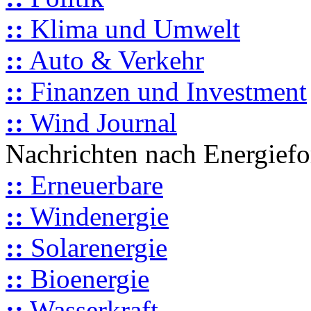
::
Klima und Umwelt
::
Auto & Verkehr
::
Finanzen und Investment
::
Wind Journal
Nachrichten nach Energief
::
Erneuerbare
::
Windenergie
::
Solarenergie
::
Bioenergie
::
Wasserkraft