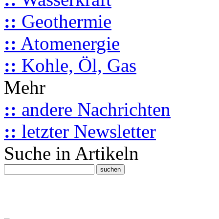
::
Geothermie
::
Atomenergie
::
Kohle, Öl, Gas
Mehr
::
andere Nachrichten
::
letzter Newsletter
Suche in Artikeln