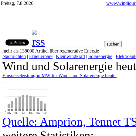
Freitag, 7.8.2026
www.windjourn
mehr als 138000 Artikel über regenerative Energie
Nachrichten
|
Erneuerbare
|
Kleinwindkraft
|
Solarenergie
|
Elektroaut
Wind und Solarenergie heu
Einspeiseleistung in MW für Wind- und Solarenergie heute:
…
…
0
08h
10h
12h
14h
16h
18h
Quelle: Amprion, Tennet T
weitere Statistiken: