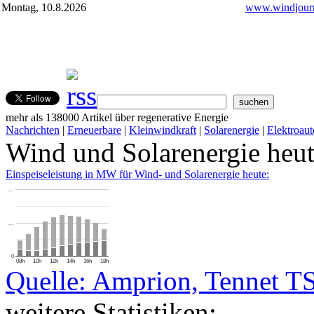
Montag, 10.8.2026
www.windjourn
mehr als 138000 Artikel über regenerative Energie
Nachrichten
|
Erneuerbare
|
Kleinwindkraft
|
Solarenergie
|
Elektroaut
Wind und Solarenergie heu
Einspeiseleistung in MW für Wind- und Solarenergie heute:
…
…
0
08h
10h
12h
14h
16h
18h
Quelle: Amprion, Tennet T
weitere Statistiken: