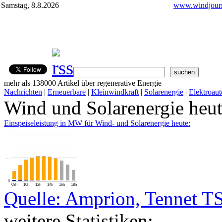
Samstag, 8.8.2026
www.windjourn
mehr als 138000 Artikel über regenerative Energie
Nachrichten
|
Erneuerbare
|
Kleinwindkraft
|
Solarenergie
|
Elektroaut
Wind und Solarenergie heu
Einspeiseleistung in MW für Wind- und Solarenergie heute:
…
…
0
08h
10h
12h
14h
16h
18h
Quelle: Amprion, Tennet T
weitere Statistiken: