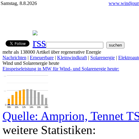
Samstag, 8.8.2026
www.windjourn
mehr als 138000 Artikel über regenerative Energie
Nachrichten
|
Erneuerbare
|
Kleinwindkraft
|
Solarenergie
|
Elektroaut
Wind und Solarenergie heute
Einspeiseleistung in MW für Wind- und Solarenergie heute:
…
…
0
08h
10h
12h
14h
16h
18h
Quelle: Amprion, Tennet T
weitere Statistiken: