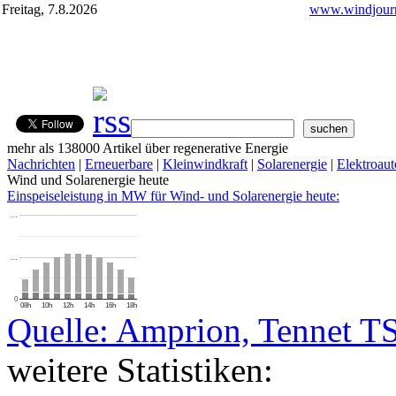
Freitag, 7.8.2026
www.windjourn
mehr als 138000 Artikel über regenerative Energie
Nachrichten
|
Erneuerbare
|
Kleinwindkraft
|
Solarenergie
|
Elektroaut
Wind und Solarenergie heute
Einspeiseleistung in MW für Wind- und Solarenergie heute:
…
…
0
08h
10h
12h
14h
16h
18h
Quelle: Amprion, Tennet T
weitere Statistiken: