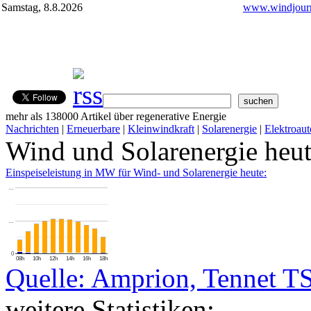
Samstag, 8.8.2026
www.windjourn
mehr als 138000 Artikel über regenerative Energie
Nachrichten
|
Erneuerbare
|
Kleinwindkraft
|
Solarenergie
|
Elektroaut
Wind und Solarenergie heu
Einspeiseleistung in MW für Wind- und Solarenergie heute:
…
…
0
08h
10h
12h
14h
16h
18h
Quelle: Amprion, Tennet T
weitere Statistiken: