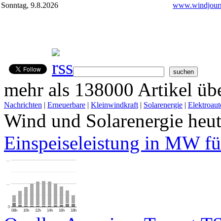
Sonntag, 9.8.2026
www.windjourn
mehr als 138000 Artikel übe
Nachrichten
|
Erneuerbare
|
Kleinwindkraft
|
Solarenergie
|
Elektroaut
Wind und Solarenergie heu
Einspeiseleistung in MW fü
…
…
0
08h
10h
12h
14h
16h
18h