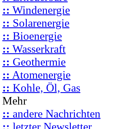
::
Windenergie
::
Solarenergie
::
Bioenergie
::
Wasserkraft
::
Geothermie
::
Atomenergie
::
Kohle, Öl, Gas
Mehr
::
andere Nachrichten
::
letzter Newsletter