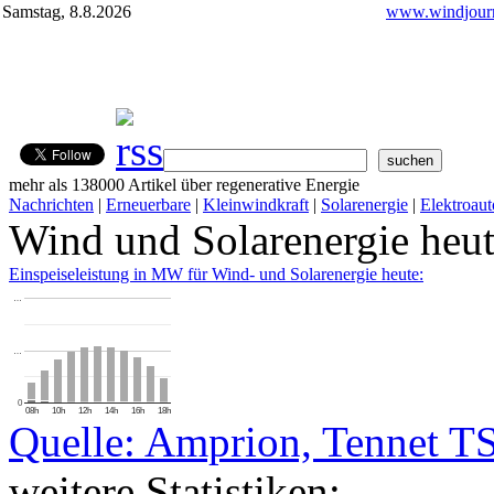
Samstag, 8.8.2026
www.windjourn
mehr als 138000 Artikel über regenerative Energie
Nachrichten
|
Erneuerbare
|
Kleinwindkraft
|
Solarenergie
|
Elektroaut
Wind und Solarenergie heu
Einspeiseleistung in MW für Wind- und Solarenergie heute:
…
…
0
08h
10h
12h
14h
16h
18h
Quelle: Amprion, Tennet T
weitere Statistiken: