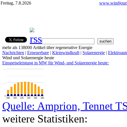
Freitag, 7.8.2026
www.windjourn
mehr als 138000 Artikel über regenerative Energie
Nachrichten
|
Erneuerbare
|
Kleinwindkraft
|
Solarenergie
|
Elektroaut
Wind und Solarenergie heute
Einspeiseleistung in MW für Wind- und Solarenergie heute:
…
…
0
08h
10h
12h
14h
16h
18h
Quelle: Amprion, Tennet T
weitere Statistiken: