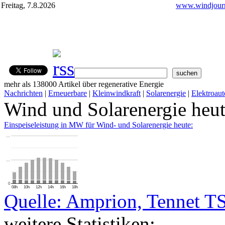
Freitag, 7.8.2026
www.windjourn
mehr als 138000 Artikel über regenerative Energie
Nachrichten
|
Erneuerbare
|
Kleinwindkraft
|
Solarenergie
|
Elektroaut
Wind und Solarenergie heu
Einspeiseleistung in MW für Wind- und Solarenergie heute:
…
…
0
08h
10h
12h
14h
16h
18h
Quelle: Amprion, Tennet T
weitere Statistiken: