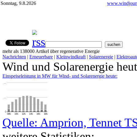
Sonntag, 9.8.2026
www.windjourn
mehr als 138000 Artikel über regenerative Energie
Nachrichten
|
Erneuerbare
|
Kleinwindkraft
|
Solarenergie
|
Elektroaut
Wind und Solarenergie heu
Einspeiseleistung in MW für Wind- und Solarenergie heute:
…
…
0
08h
10h
12h
14h
16h
18h
Quelle: Amprion, Tennet T
weitere Statistiken: