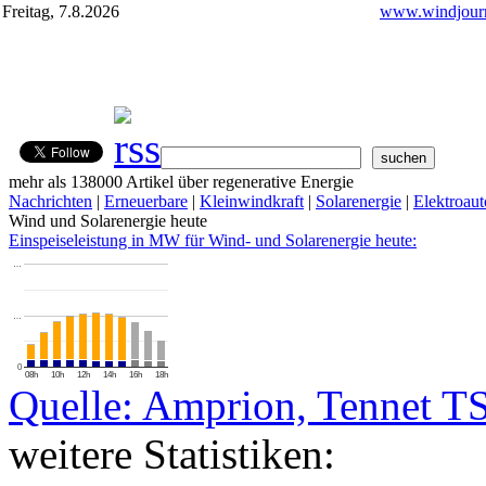
Freitag, 7.8.2026
www.windjourn
mehr als 138000 Artikel über regenerative Energie
Nachrichten
|
Erneuerbare
|
Kleinwindkraft
|
Solarenergie
|
Elektroaut
Wind und Solarenergie heute
Einspeiseleistung in MW für Wind- und Solarenergie heute:
…
…
0
08h
10h
12h
14h
16h
18h
Quelle: Amprion, Tennet T
weitere Statistiken: