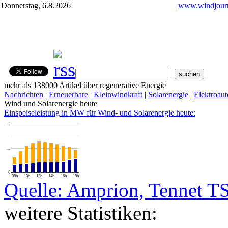
Donnerstag, 6.8.2026
www.windjourn
mehr als 138000 Artikel über regenerative Energie
Nachrichten
|
Erneuerbare
|
Kleinwindkraft
|
Solarenergie
|
Elektroaut
Wind und Solarenergie heute
Einspeiseleistung in MW für Wind- und Solarenergie heute:
…
…
0
08h
10h
12h
14h
16h
18h
Quelle: Amprion, Tennet T
weitere Statistiken: