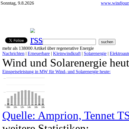
Sonntag, 9.8.2026
www.windjourn
mehr als 138000 Artikel über regenerative Energie
Nachrichten
|
Erneuerbare
|
Kleinwindkraft
|
Solarenergie
|
Elektroaut
Wind und Solarenergie heu
Einspeiseleistung in MW für Wind- und Solarenergie heute:
…
…
0
08h
10h
12h
14h
16h
18h
Quelle: Amprion, Tennet T
weitere Statistiken: