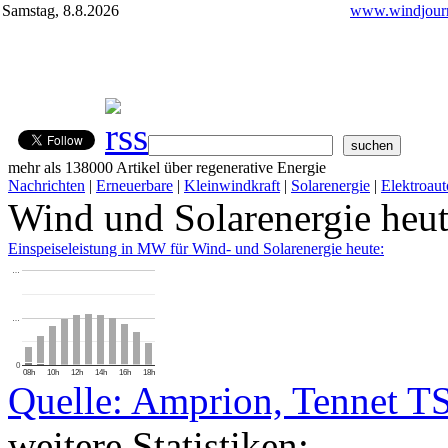
Samstag, 8.8.2026
www.windjourn
mehr als 138000 Artikel über regenerative Energie
Nachrichten
|
Erneuerbare
|
Kleinwindkraft
|
Solarenergie
|
Elektroaut
Wind und Solarenergie heu
Einspeiseleistung in MW für Wind- und Solarenergie heute:
…
…
0
08h
10h
12h
14h
16h
18h
Quelle: Amprion, Tennet T
weitere Statistiken: