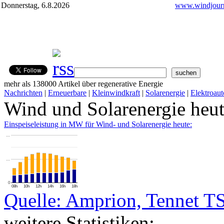
Donnerstag, 6.8.2026
www.windjourn
mehr als 138000 Artikel über regenerative Energie
Nachrichten
|
Erneuerbare
|
Kleinwindkraft
|
Solarenergie
|
Elektroaut
Wind und Solarenergie heu
Einspeiseleistung in MW für Wind- und Solarenergie heute:
…
…
0
08h
10h
12h
14h
16h
18h
Quelle: Amprion, Tennet T
weitere Statistiken: