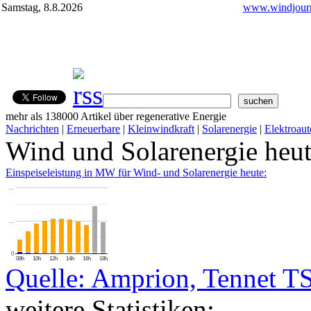
Samstag, 8.8.2026
www.windjourn
mehr als 138000 Artikel über regenerative Energie
Nachrichten
|
Erneuerbare
|
Kleinwindkraft
|
Solarenergie
|
Elektroaut
Wind und Solarenergie heu
Einspeiseleistung in MW für Wind- und Solarenergie heute:
…
…
0
08h
10h
12h
14h
16h
18h
Quelle: Amprion, Tennet T
weitere Statistiken: